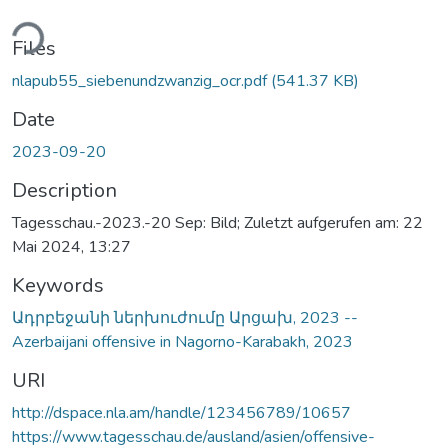
ding...
Files
nlapub55_siebenundzwanzig_ocr.pdf
(541.37 KB)
Date
2023-09-20
Description
Tagesschau.-2023.-20 Sep: Bild; Zuletzt aufgerufen am: 22
Mai 2024, 13:27
Keywords
Ադրբեջանի ներխուժումը Արցախ, 2023 --
Azerbaijani offensive in Nagorno-Karabakh, 2023
URI
http://dspace.nla.am/handle/123456789/10657
https://www.tagesschau.de/ausland/asien/offensive-