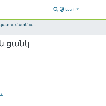
Log In
Տեղեկատու-մատենագիտական հրատարակություններ / Reference-Bibliographic Publications
ոն ցանկ
 և