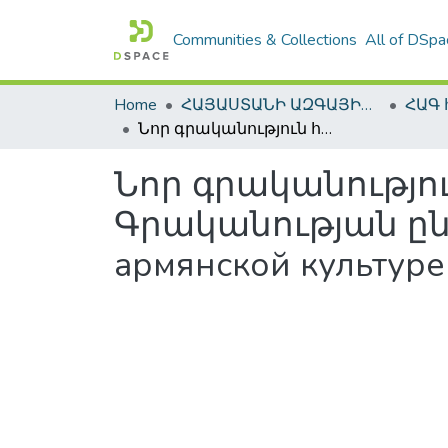
Communities & Collections
All of DSpa
Home
ՀԱՅԱՍՏԱՆԻ ԱԶԳԱՅԻՆ ԳՐԱԴԱՐԱՆԻ ԹՎԱՅԻՆ ՊԱՀՈՑ / DIGITAL REPOSITORY OF NLA
Նոր գրականություն հայ մշակույթի և արվեստի վերաբերյալ: Գրականության ընթացիկ տեղեկատու=Новая литература об армянской культуре и исскусстве
Նոր գրականությու
Գրականության ըն
армянской культуре 