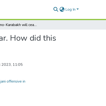
Log In
Nagorno-Karabakh will cease to exist from next year. How did this happen?
ar. How did this
c 2023, 11:05
 offensive in