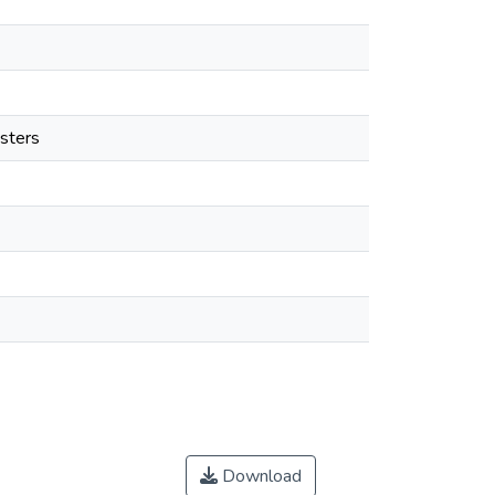
ters
Download