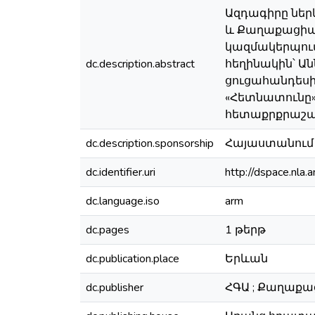
Ազդագիրը ներ
և Քաղաքացիա
կազմակերպում
dc.description.abstract
հեղինակին՝ Ան
ցուցահանդեսի
«Հետնատունը»
հետաքրքրաշա
dc.description.sponsorship
Հայաստանում 
dc.identifier.uri
http://dspace.nl
dc.language.iso
arm
dc.pages
1 թերթ
dc.publication.place
Երևան
dc.publisher
ՀԳԱ ; Քաղաք