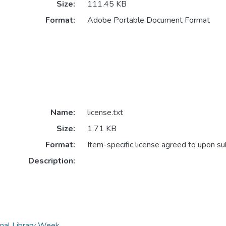
Size:
111.45 KB
Format:
Adobe Portable Document Format
Name:
license.txt
Size:
1.71 KB
Format:
Item-specific license agreed to upon s
Description:
l Library Week