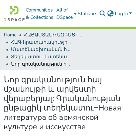
Communities
All of
Statistics
Log In
& Collections
DSpace
Home
ՀԱՅԱՍՏԱՆԻ ԱԶԳԱՅԻՆ ԳՐԱԴԱՐԱՆԻ ԹՎԱՅԻՆ ՊԱՀՈՑ / DIGITAL REPOSITORY OF NLA
ՀԱԳ հրատարակություններ / NLA Publications
Մատենագիտական հրատարակություններ / Bibliographic publications
Տեղեկատու-մատենագիտական հրատարակություններ / Reference-Bibliographic Publications
Նոր գրականություն հայ մշակույթի և արվեստի վերաբերյալ: Գրականության ընթացիկ տեղեկատու=Новая литература об армянской культуре и исскусстве
Նոր գրականություն հայ
մշակույթի և արվեստի
վերաբերյալ: Գրականության
ընթացիկ տեղեկատու=Новая
литература об армянской
культуре и исскусстве