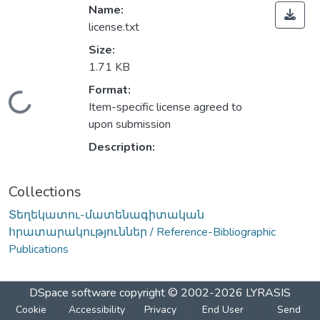
Name:
license.txt
Size:
1.71 KB
Format:
Loading...
Item-specific license agreed to
upon submission
Description:
Collections
Տեղեկատու-մատենագիտական
հրատարակություններ / Reference-Bibliographic
Publications
DSpace software
copyright © 2002-2026
LYRASIS
Cookie
Accessibility
Privacy
End User
Send