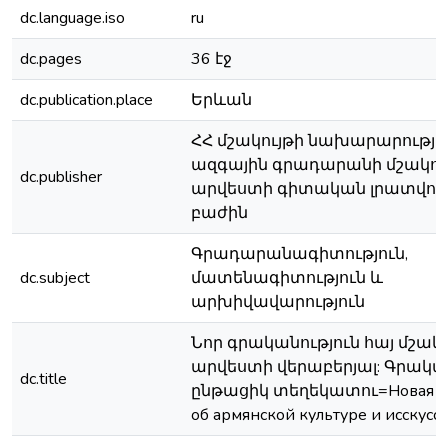
dc.language.iso
ru
dc.pages
36 էջ
dc.publication.place
Երևան
ՀՀ մշակույթի նախարարություն
ազգային գրադարանի մշակու
dc.publisher
արվեստի գիտական լրատվու
բաժին
Գրադարանագիտություն,
dc.subject
մատենագիտություն և
արխիվավարություն
Նոր գրականություն հայ մշակո
արվեստի վերաբերյալ: Գրակա
dc.title
ընթացիկ տեղեկատու=Новая ли
об армянской культуре и исскусс