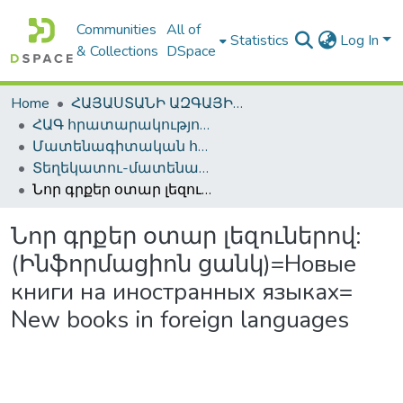
Communities
All of
Statistics
Log In
& Collections
DSpace
Home
ՀԱՅԱՍՏԱՆԻ ԱԶԳԱՅԻՆ ԳՐԱԴԱՐԱՆԻ ԹՎԱՅԻՆ ՊԱՀՈՑ / DIGITAL REPOSITORY OF NLA
ՀԱԳ հրատարակություններ / NLA Publications
Մատենագիտական հրատարակություններ / Bibliographic publications
Տեղեկատու-մատենագիտական հրատարակություններ / Reference-Bibliographic Publications
Նոր գրքեր օտար լեզուներով: (Ինֆորմացիոն ցանկ)=Новые книги на иностранных языках= New books in foreign languages
Նոր գրքեր օտար լեզուներով:
(Ինֆորմացիոն ցանկ)=Новые
книги на иностранных языках=
New books in foreign languages