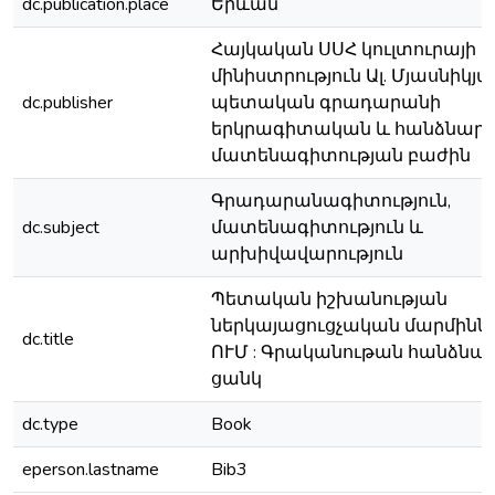
dc.publication.place
Երևան
Հայկական ՍՍՀ կուլտուրայի
մինիստրություն Ալ. Մյասնիկյ
dc.publisher
պետական գրադարանի
երկրագիտական և հանձնար
մատենագիտության բաժին
Գրադարանագիտություն,
dc.subject
մատենագիտություն և
արխիվավարություն
Պետական իշխանության
ներկայացուցչական մարմիննե
dc.title
ՈՒՄ : Գրականութան հանձն
ցանկ
dc.type
Book
eperson.lastname
Bib3