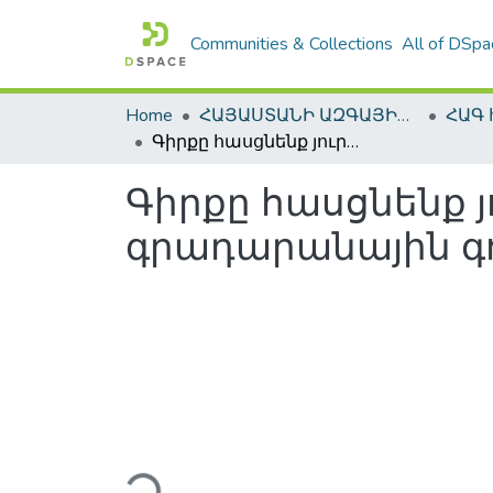
Communities & Collections
All of DSpa
Home
ՀԱՅԱՍՏԱՆԻ ԱԶԳԱՅԻՆ ԳՐԱԴԱՐԱՆԻ ԹՎԱՅԻՆ ՊԱՀՈՑ / DIGITAL REPOSITORY OF NLA
Գիրքը հասցնենք յուրաքանչյուր ընտանիքի: (Նորը գրադարանային գործում)
Գիրքը հասցնենք յ
գրադարանային գո
Loading...