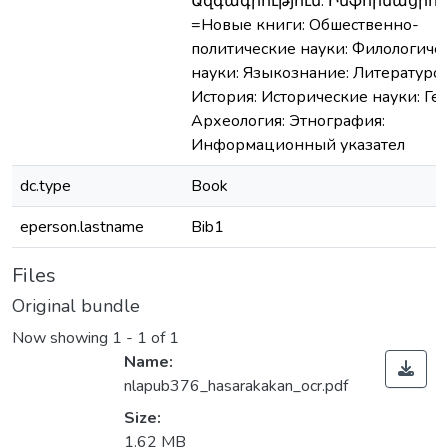
Ազգագրություն: Ինֆորմացիո
=Новые книги: Обшественно-
политические науки: Филологиче
науки: Языкознание: Литературо
История: Исторические науки: Ге
Археология: Этнография:
Информационный указател
dc.type
Book
eperson.lastname
Bib1
Files
Original bundle
Now showing
1 - 1 of 1
Name:
nlapub376_hasarakakan_ocr.pdf
Size:
1.62 MB