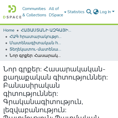
Communities
All of
Statistics
Log In
& Collections
DSpace
Home
ՀԱՅԱՍՏԱՆԻ ԱԶԳԱՅԻՆ ԳՐԱԴԱՐԱՆԻ ԹՎԱՅԻՆ ՊԱՀՈՑ / DIGITAL REPOSITORY OF NLA
ՀԱԳ հրատարակություններ / NLA Publications
Մատենագիտական հրատարակություններ / Bibliographic publications
Տեղեկատու-մատենագիտական հրատարակություններ / Reference-Bibliographic Publications
Նոր գրքեր: Հասարակական-քաղաքական գիտություններ: Բանասիրական գիտություններ: Գրականագիտություն, լեզվաբանություն: Պատմություն: Պատմական գիտություններ: Աշխարհագրություն: Հնագիտություն: Ազգագրություն: Ինֆորմացիոն ցանկ =Новые книги: Обшественно-политические науки: Филологические науки: Языкознание: Литературоведение: История: Исторические науки: География: Археология: Этнография: Информационный указател
Նոր գրքեր: Հասարակական-
քաղաքական գիտություններ:
Բանասիրական
գիտություններ:
Գրականագիտություն,
լեզվաբանություն: