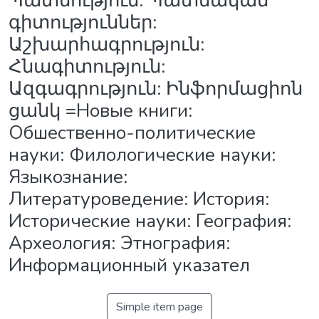
Պատմություն: Պատմական
գիտություններ:
Աշխարհագրություն:
Հնագիտություն:
Ազգագրություն: Ինֆորմացիոն
ցանկ =Новые книги:
Обшественно-политические
науки: Филологические науки:
Языкознание:
Литературоведение: История:
Исторические науки: География:
Археология: Этнография:
Информационный указател
Simple item page