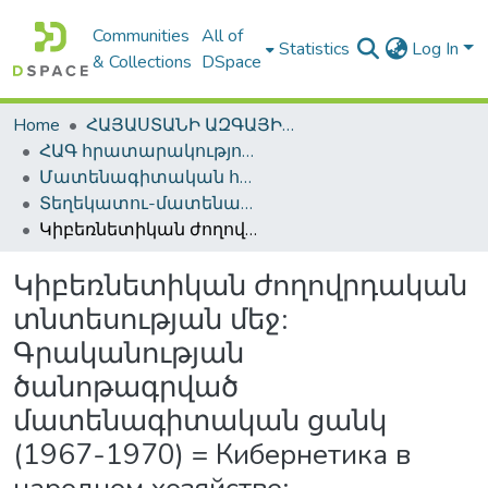
Communities
All of
Statistics
Log In
& Collections
DSpace
Home
ՀԱՅԱՍՏԱՆԻ ԱԶԳԱՅԻՆ ԳՐԱԴԱՐԱՆԻ ԹՎԱՅԻՆ ՊԱՀՈՑ / DIGITAL REPOSITORY OF NLA
ՀԱԳ հրատարակություններ / NLA Publications
Մատենագիտական հրատարակություններ / Bibliographic publications
Տեղեկատու-մատենագիտական հրատարակություններ / Reference-Bibliographic Publications
Կիբեռնետիկան ժողովրդական տնտեսության մեջ: Գրականության ծանոթագրված մատենագիտական ցանկ (1967-1970) = Кибернетика в народном хозяйстве: Аннотированный библиографический указатель литературы
Կիբեռնետիկան ժողովրդական
տնտեսության մեջ:
Գրականության
ծանոթագրված
մատենագիտական ցանկ
(1967-1970) = Кибернетика в