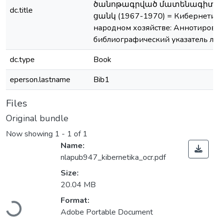
ծանոթագրված մատենագիտ
dc.title
ցանկ (1967-1970) = Кибернетик
народном хозяйстве: Аннотиров
библиографический указатель л
dc.type
Book
eperson.lastname
Bib1
Files
Original bundle
Now showing
1 - 1 of 1
Name:
nlapub947_kibernetika_ocr.pdf
Size:
20.04 MB
Loading...
Format:
Adobe Portable Document