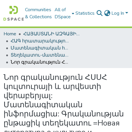
Communities
All of
Statistics
Log In
& Collections
DSpace
Home
ՀԱՅԱՍՏԱՆԻ ԱԶԳԱՅԻՆ ԳՐԱԴԱՐԱՆԻ ԹՎԱՅԻՆ ՊԱՀՈՑ / DIGITAL REPOSITORY OF NLA
ՀԱԳ հրատարակություններ / NLA Publications
Մատենագիտական հրատարակություններ / Bibliographic publications
Տեղեկատու-մատենագիտական հրատարակություններ / Reference-Bibliographic Publications
Նոր գրականություն ՀՍՍՀ կուլտուրայի և արվեստի վերաբերյալ: Մատենագիտական ինֆորմացիա: Գրականության ընթացիկ տեղեկատու =Новая литература о культуре и искусстве Арм. ССР. Библиографическая информация
Նոր գրականություն ՀՍՍՀ
կուլտուրայի և արվեստի
վերաբերյալ:
Մատենագիտական
ինֆորմացիա: Գրականության
ընթացիկ տեղեկատու =Новая