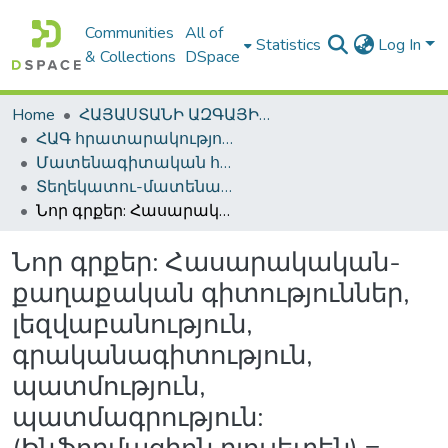
Communities
All of
Statistics
Log In
& Collections
DSpace
Home
ՀԱՅԱՍՏԱՆԻ ԱԶԳԱՅԻՆ ԳՐԱԴԱՐԱՆԻ ԹՎԱՅԻՆ ՊԱՀՈՑ / DIGITAL REPOSITORY OF NLA
ՀԱԳ հրատարակություններ / NLA Publications
Մատենագիտական հրատարակություններ / Bibliographic publications
Տեղեկատու-մատենագիտական հրատարակություններ / Reference-Bibliographic Publications
Նոր գրքեր: Հասարակական-քաղաքական գիտություններ, լեզվաբանություն, գրականագիտություն, պատմություն, պատմագրություն: (Ինֆորմացիոն բյուլետեն) = Новые книги: Обшественно-политические науки, языкознание, литературоведение, история, историшеские науки: (Информационный бюллетень)
Նոր գրքեր: Հասարակական-
քաղաքական գիտություններ,
լեզվաբանություն,
գրականագիտություն,
պատմություն,
պատմագրություն: