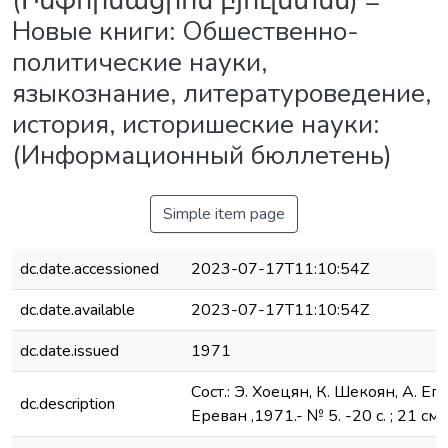
(Ինֆորմացիոն բյուլետեն) =
Новые книги: Обшественно-
политические науки,
языкознание, литературоведение,
история, историшеские науки:
(Информационный бюллетень)
Simple item page
dc.date.accessioned
2023-07-17T11:10:54Z
dc.date.available
2023-07-17T11:10:54Z
dc.date.issued
1971
Сост.: Э. Хоецян, К. Шекоян, А. Еп
dc.description
Ереван ,1971.- № 5. -20 с. ; 21 см.