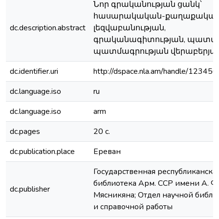
Նոր գրականության ցանկ՝
հասարակական-քաղաքական
dc.description.abstract
լեզվաբանության,
գրականագիտության, պատմո
պատմագրության վերաբերյա
dc.identifier.uri
http://dspace.nla.am/handle/1234
dc.language.iso
ru
dc.language.iso
arm
dc.pages
20 с.
dc.publication.place
Ереван
Государственная республиканска
библиотека Арм. ССР имени А. Ф.
dc.publisher
Мясникяна; Отдел научной библ
и справочной работы