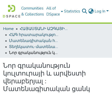
Communities
All of
Statistics
Log In
& Collections
DSpace
Home
ՀԱՅԱՍՏԱՆԻ ԱԶԳԱՅԻՆ ԳՐԱԴԱՐԱՆԻ ԹՎԱՅԻՆ ՊԱՀՈՑ / DIGITAL REPOSITORY OF NLA
ՀԱԳ հրատարակություններ / NLA Publications
Մատենագիտական հրատարակություններ / Bibliographic publications
Տեղեկատու-մատենագիտական հրատարակություններ / Reference-Bibliographic Publications
Նոր գրականություն կուլտուրայի և արվեստի վերաբերյալ : Մատենագիտական ցանկ
Նոր գրականություն
կուլտուրայի և արվեստի
վերաբերյալ :
Մատենագիտական ցանկ