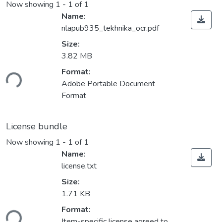
Now showing
1 - 1 of 1
Name:
nlapub935_tekhnika_ocr.pdf
Size:
3.82 MB
Format:
ding...
Adobe Portable Document
Format
License bundle
Now showing
1 - 1 of 1
Name:
license.txt
Size:
1.71 KB
Format:
ding...
Item-specific license agreed to