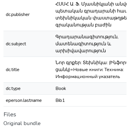
ՀՍՍՀ Ա. Ֆ. Մյասնիկյանի անվ
պետական գրադարանի հատո
dc.publisher
տեխնիկական փաստաթղթեր
գրականության բաժին
Գրադարանագիտություն,
dc.subject
մատենագիտություն և
արխիվավարություն
Նոր գրքեր: Տեխնիկա: (Ինֆոր
dc.title
ցանկ)=Новые книги: Техника:
Информационный указатель
dc.type
Book
eperson.lastname
Bib1
Files
Original bundle