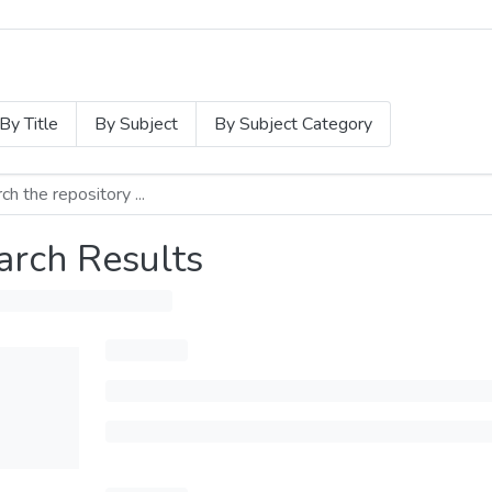
By Title
By Subject
By Subject Category
arch Results