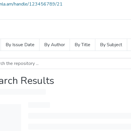
e.nla.am/handle/123456789/21
By Issue Date
By Author
By Title
By Subject
arch Results