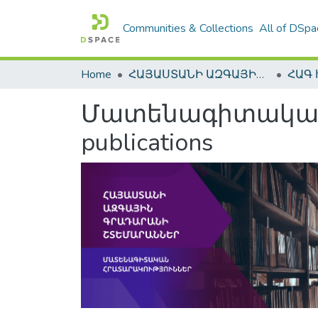
Communities & Collections
All of DSpa
Home
ՀԱՅԱՍՏԱՆԻ ԱԶԳԱՅԻՆ ԳՐԱԴԱՐԱՆԻ ԹՎԱՅԻՆ ՊԱՀՈՑ / DIGITAL REPOSITORY OF NLA
Մատենագիտական հ
publications