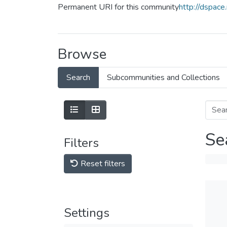
Permanent URI for this community
http://dspac
Browse
Search
Subcommunities and Collections
Se
Filters
Reset filters
Settings