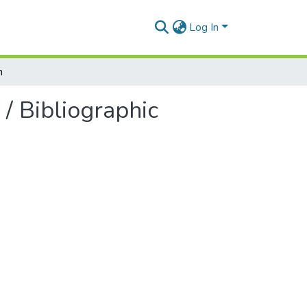
Log In
h
bliographic