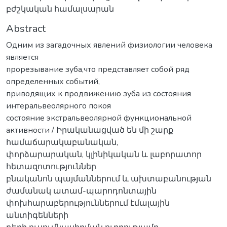
բժշկական համալսարան
Abstract
Одним из загадочных явлений физиологии человека
является
прорезывание зуба,что представляет собой ряд
определенных событий,
приводящих к продвижению зуба из состояния
интeральвеолярного покоя
состояние экстральвеолярной функциональной
активности / Իրականացված են մի շարք
համաճարակաբանական,
փորձարարական, կլինիկական և լաբորատոր
հետազոտություններ
բնականոն պայմաններում և ախտաբանության
ժամանակ ատամ-պարոդոնտային
փոխհարաբերություններում էմալային
անտիգենների