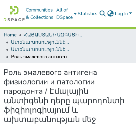
Communities
All of
Statistics
Log In
& Collections
DSpace
Home
ՀԱՅԱՍՏԱՆԻ ԱԶԳԱՅԻՆ ԳՐԱԴԱՐԱՆԻ ԹՎԱՅԻՆ ՊԱՀՈՑ / DIGITAL REPOSITORY OF NLA
Ատենախոսություններ և սեղմագրեր / Theses & Abstracts
Ատենախոսություններ և սեղմագրեր / Theses & Abstracts
Роль эмалевого антигена физиологии и патологии пародонта / Էմալային անտիգենի դերը պարոդոնտի ֆիզիոլոգիայում և ախտաբանության մեջ
Роль эмалевого антигена
физиологии и патологии
пародонта / Էմալային
անտիգենի դերը պարոդոնտի
ֆիզիոլոգիայում և
ախտաբանության մեջ