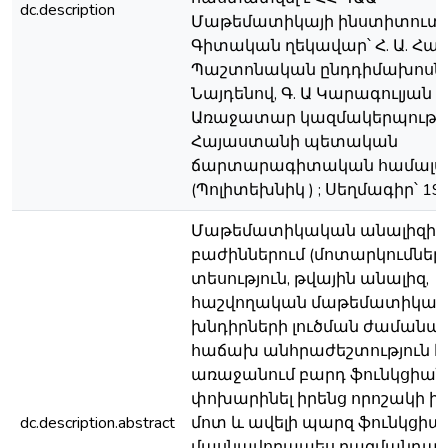
dc.description
Մաթեմատիկայի ինստիտուտու
Գիտական ղեկավար՝ Հ. Ա. Հակ
Պաշտոնական ընդդիմախոսներ՝
Նայդենով, Գ. Ա Կարագուլյան ;
Առաջատար կազմակերպությո
Հայաստանի պետական
ճարտարագիտական համալս
(Պոլիտեխնիկ ) ; Սեղմագիր՝ 19 
Մաթեմատիկական անալիզի, 
բաժիններում (մոտարկումներ
տեսություն, թվային անալիզ,
հաշվողական մաթեմատիկա և 
խնդիրների լուծման ժամանա
հաճախ անհրաժեշտություն է
առաջանում բարդ ֆունկցիան
փոխարինել իրենց որոշակի 
dc.description.abstract
մոտ և ավելի պարզ ֆունկցիան
մասնավորապես բազմանդամն