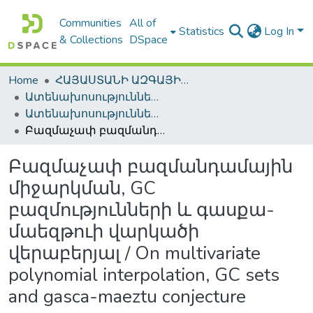
Communities
All of
Statistics
Log In
& Collections
DSpace
Home
ՀԱՅԱՍՏԱՆԻ ԱԶԳԱՅԻՆ ԳՐԱԴԱՐԱՆԻ ԹՎԱՅԻՆ ՊԱՀՈՑ / DIGITAL REPOSITORY OF NLA
Ատենախոսություններ և սեղմագրեր / Theses & Abstracts
Ատենախոսություններ և սեղմագրեր / Theses & Abstracts
Բազմաչափ բազմանդամային միջարկման, GC բազմությունների և գասքա-մաեզթուի վարկածի վերաբերյալ / On multivariate polynomial interpolation, GC sets and gasca-maeztu conjecture
Բազմաչափ բազմանդամային
միջարկման, GC
բազմությունների և գասքա-
մաեզթուի վարկածի
վերաբերյալ / On multivariate
polynomial interpolation, GC sets
and gasca-maeztu conjecture