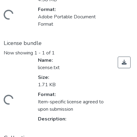
Format:
ading...
Adobe Portable Document
Format
License bundle
Now showing
1 - 1 of 1
Name:
license.txt
Size:
1.71 KB
Format:
ading...
Item-specific license agreed to
upon submission
Description: