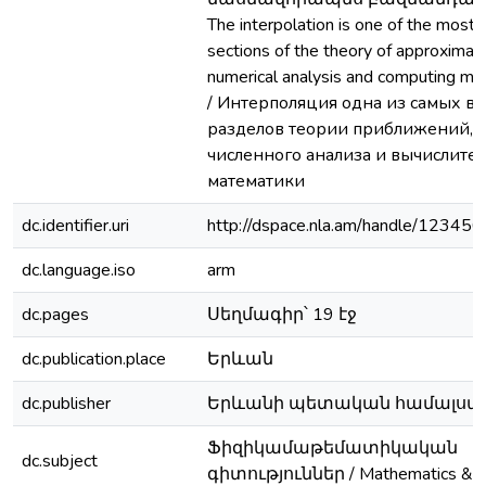
The interpolation is one of the most 
sections of the theory of approximati
numerical analysis and computing ma
/ Интерполяция одна из самых в
разделов теории приближений,
численного анализа и вычислите
математики
dc.identifier.uri
http://dspace.nla.am/handle/1234
dc.language.iso
arm
dc.pages
Սեղմագիր՝ 19 էջ
dc.publication.place
Երևան
dc.publisher
Երևանի պետական համալսա
Ֆիզիկամաթեմատիկական
dc.subject
գիտություններ / Mathematics & P