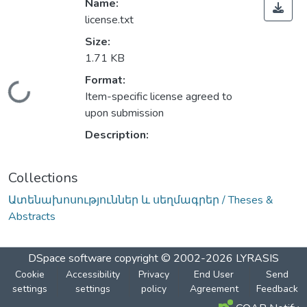
Name:
license.txt
Size:
1.71 KB
Format:
Loading...
Item-specific license agreed to
upon submission
Description:
Collections
Ատենախոսություններ և սեղմագրեր / Theses &
Abstracts
DSpace software
copyright © 2002-2026
LYRASIS
Cookie
Accessibility
Privacy
End User
Send
settings
settings
policy
Agreement
Feedback