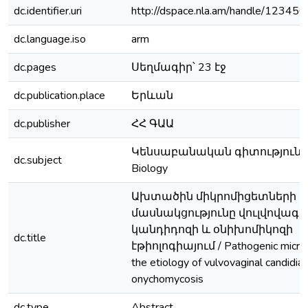
dc.identifier.uri
http://dspace.nla.am/handle/1234
dc.language.iso
arm
dc.pages
Սեղմագիր՝ 23 էջ
dc.publication.place
Երևան
dc.publisher
ՀՀ ԳԱԱ
Կենսաբանական գիտություննե
dc.subject
Biology
Ախտածին միկրոմիցետների
մասնակցությունը վուլվովագի
կանդիդոզի և օնիխոմիկոզի
dc.title
էթիոլոգիայում / Pathogenic micro
the etiology of vulvovaginal candidia
onychomycosis
dc.type
Abstract