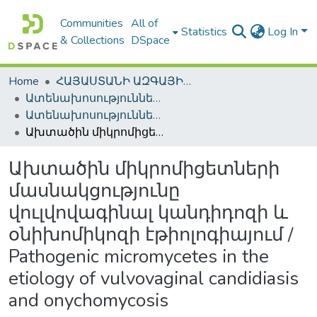
Communities
All of
Statistics
Log In
& Collections
DSpace
Home
ՀԱՅԱՍՏԱՆԻ ԱԶԳԱՅԻՆ ԳՐԱԴԱՐԱՆԻ ԹՎԱՅԻՆ ՊԱՀՈՑ / DIGITAL REPOSITORY OF NLA
Ատենախոսություններ և սեղմագրեր / Theses & Abstracts
Ատենախոսություններ և սեղմագրեր / Theses & Abstracts
Ախտածին միկրոմիցետների մասնակցությունը վուլվովագինալ կանդիդոզի և օնիխոմիկոզի էթիոլոգիայում / Pathogenic micromycetes in the etiology of vulvovaginal candidiasis and onychomycosis
Ախտածին միկրոմիցետների
մասնակցությունը
վուլվովագինալ կանդիդոզի և
օնիխոմիկոզի էթիոլոգիայում /
Pathogenic micromycetes in the
etiology of vulvovaginal candidiasis
and onychomycosis