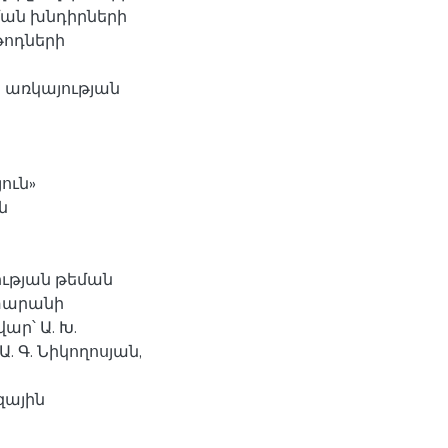
ան խնդիրների
թոդների
 առկայության
ուն»
ն
ության թեման
տարանի
ր՝ Ա. Խ.
 Գ. Նիկողոսյան,
զային