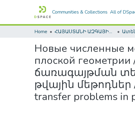
Communities & Collections
All of DSpa
Home
ՀԱՅԱՍՏԱՆԻ ԱԶԳԱՅԻՆ ԳՐԱԴԱՐԱՆԻ ԹՎԱՅԻՆ ՊԱՀՈՑ / DIGITAL REPOSITORY OF NLA
Новые численные м
плоской геометри
ճառագայթման տե
թվային մեթոդներ / N
transfer problems in