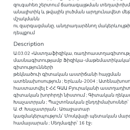
զուգահեռ շերտում ճառագայթման տեղափոխմ
անալիտիկ և թվային լուծման արդյունավետ մե
մշակմանն
ու զարգացմանը, անդրադարձնող մակերևույթի
դեպքում
Description
Ա.03.02 «Աստղաֆիզիկա, ռադիոաստղագիտությ
մասնագիտությամբ Ֆիզիկա-մաթեմատիկակա
գիտությունների
թեկնածուի գիտական աստիճանի հայցման
ատենախոսություն ; Երևան-2004 ; Ատենախոս
հաստատվել է ՀՀ ԳԱԱ Բյուրականի աստղադի
գիտական խորհրդի նիստում ; Գիտական ղեկավա
Խաչատրյան ; Պաշտոնական ընդդիմախոսներ՝ Ա.
Ա. Ժ. Խաչատրյան ; Առաջատար
կազմակերպություն՝ Մոսկվայի պետական մար
համալսարան ; Սեղմագիր՝ 16 էջ։