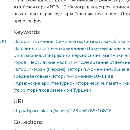
л. ил., слож вдвое ; 22 см. - Анийская серия = Անիոյ շ
Анийская серия № 5 - Библиогр. в подстроч. примеч.
выход. дан. парал. рус., арм. Текст частично перс. Д
орфография
Keywords
930
История Армении
,
Семиология
,
Семиотика-Общая т
Источники и источниковедение-Документальные и
Эпиграфика
,
Эпиграфика персидская-Памятники э
город
,
Персидские надписи-Исследование отдельн
История-Иран (Персия)
,
История Армении-Общие в
,
Армянские архитектурно-исторические памятники
(территория современной Турции)
URI
http://dspace.nla.am/handle/123456789/10826
Collections