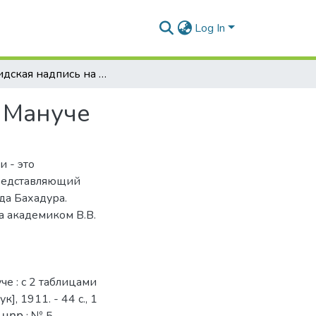
Log In
Персидская надпись на стене анийской мечети Мануче
и Мануче
 - это
представляющий
да Бахадура.
а академиком В.В.
е : с 2 таблицами
к], 1911. - 44 с., 1