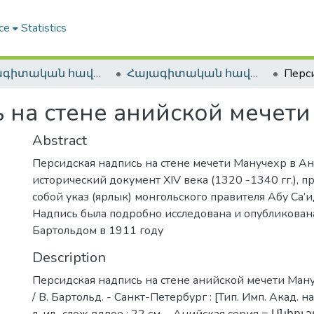
ce
Statistics
Հայագիտական հավաքածու / Armenica
Հայագիտական հավաքածու / Armenica
 на стене анийской мечет
Abstract
Персидская надпись на стене мечети Манучехр в Ани
исторический документ XIV века (1320 -1340 гг.), 
собой указ (ярлык) монгольского правителя Абу Са’и
Надпись была подробно исследована и опубликован
Бартольдом в 1911 году
Description
Персидская надпись на стене анийской мечети Мануч
/ В. Бартольд. - Санкт-Петербург : [Тип. Имп. Акад. нау