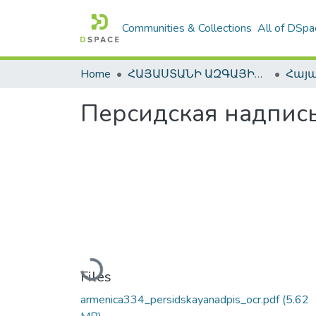
Communities & Collections
All of DSpa
Home
ՀԱՅԱՍՏԱՆԻ ԱԶԳԱՅԻՆ ԳՐԱԴԱՐԱՆԻ ԹՎԱՅԻՆ ՊԱՀՈՑ / DIGITAL REPOSITORY OF NLA
Персидская надпись
Loading...
Files
armenica334_persidskayanadpis_ocr.pdf
(5.62