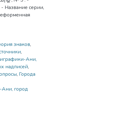
արք ; № 5 . -
 - Название серии,
ореформен­ная
еория знаков
,
сточники
,
пиграфики-Ани,
ых надписей
,
опросы
,
Города
-Ани, город