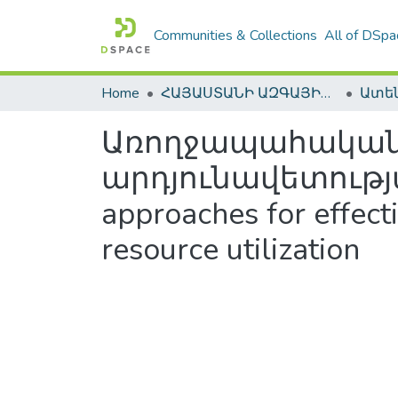
Communities & Collections
All of DSpa
Home
ՀԱՅԱՍՏԱՆԻ ԱԶԳԱՅԻՆ ԳՐԱԴԱՐԱՆԻ ԹՎԱՅԻՆ ՊԱՀՈՑ / DIGITAL REPOSITORY OF NLA
Առողջապահական 
արդյունավետությ
approaches for effecti
resource utilization