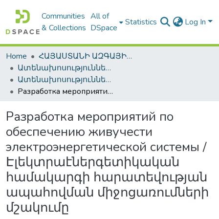
Communities
All of
Statistics
Log In
& Collections
DSpace
Home
ՀԱՅԱՍՏԱՆԻ ԱԶԳԱՅԻՆ ԳՐԱԴԱՐԱՆԻ ԹՎԱՅԻՆ ՊԱՀՈՑ / DIGITAL REPOSITORY OF NLA
Ատենախոսություններ և սեղմագրեր / Theses & Abstracts
Ատենախոսություններ և սեղմագրեր / Theses & Abstracts
Разработка мероприятий по обеспечению живучести электроэнергетической системы / Էլեկտրաէներգետիկական համակարգի հարատեվության ապահովման միջոցառումների մշակումը
Разработка мероприятий по
обеспечению живучести
электроэнергетической системы /
Էլեկտրաէներգետիկական
համակարգի հարատեվության
ապահովման միջոցառումների
մշակումը