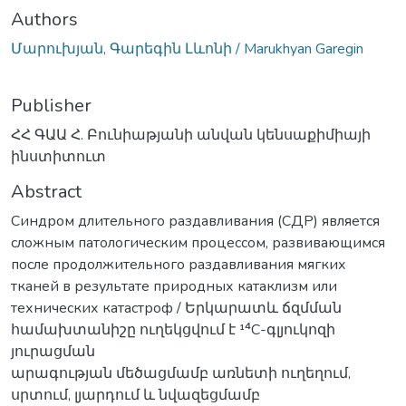
Authors
Մարուխյան, Գարեգին Լևոնի / Marukhyan Garegin
Publisher
ՀՀ ԳԱԱ Հ. Բունիաթյանի անվան կենսաքիմիայի
ինստիտուտ
Abstract
Синдром длительного раздавливания (СДР) является
сложным патологическим процессом, развивающимся
после продолжительного раздавливания мягких
тканей в результате природных катаклизм или
технических катастроф / Երկարատև ճզմման
համախտանիշը ուղեկցվում է ¹⁴C-գլյուկոզի
յուրացման
արագության մեծացմամբ առնետի ուղեղում,
սրտում, լյարդում և նվազեցմամբ