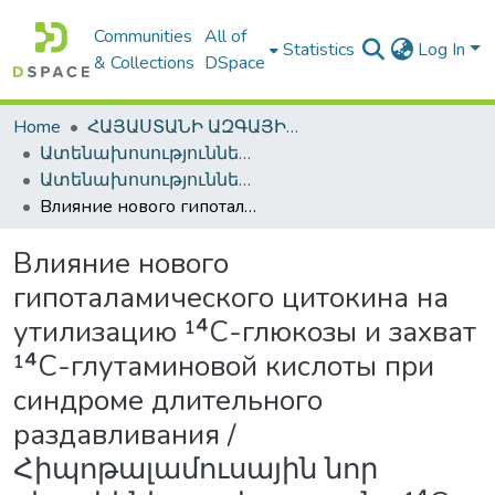
Communities
All of
Statistics
Log In
& Collections
DSpace
Home
ՀԱՅԱՍՏԱՆԻ ԱԶԳԱՅԻՆ ԳՐԱԴԱՐԱՆԻ ԹՎԱՅԻՆ ՊԱՀՈՑ / DIGITAL REPOSITORY OF NLA
Ատենախոսություններ և սեղմագրեր / Theses & Abstracts
Ատենախոսություններ և սեղմագրեր / Theses & Abstracts
Влияние нового гипоталамического цитокина на утилизацию ¹⁴С-глюкозы и захват ¹⁴С-глутаминовой кислоты при синдроме длительного раздавливания / Հիպոթալամուսային նոր ցիտոկինի ազդեցությունը ¹⁴C- գլյուկոզի յուրացման և ¹⁴C-գլուտամինաթթվի կլանման վրա երկարատեվ ճզմման
Влияние нового
гипоталамического цитокина на
утилизацию ¹⁴С-глюкозы и захват
¹⁴С-глутаминовой кислоты при
синдроме длительного
раздавливания /
Հիպոթալամուսային նոր