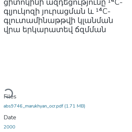
ցիտոկինի ազդեցությունը ¹⁴C-
գլյուկոզի յուրացման և ¹⁴C-
գլուտամինաթթվի կլանման
վրա երկարատեվ ճզմման
Loading...
Files
abs9746_marukhyan_ocr.pdf
(1.71 MB)
Date
2000