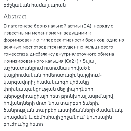
բժշկական համալսարան
Abstract
В патогенезе бронхиальной астмы (БА), неряду с
известными механизмами,ведущими к
формированию гиперреактивности бронхов, одно из
важных мест отводится нарушению кальциевого
гомеостаза, дисбалансу внутриклеточного обмена
ионизированного кальция (Ca2+) / Տվյալ
աշխատանքում ուսումնասիրված է
կալցիումական հոմեոստազի, կալցիում-
կարգավորիչ համակարգի վիճակը
փոխկապակցության մեջ լիպիդների
պերօքսիդացիայի հետ բրոնխիալ ասթմայով
հիվանդների մոտ, նրա տարբեր ձևերի,
ծանրության տարբեր աստիճանների ժամանակ,
սրացման և ռեմիսիայի շրջանում, կուրսային
բուժումից հետո