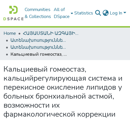
Communities
All of
Statistics
Log In
& Collections
DSpace
Home
ՀԱՅԱՍՏԱՆԻ ԱԶԳԱՅԻՆ ԳՐԱԴԱՐԱՆԻ ԹՎԱՅԻՆ ՊԱՀՈՑ / DIGITAL REPOSITORY OF NLA
Ատենախոսություններ և սեղմագրեր / Theses & Abstracts
Ատենախոսություններ և սեղմագրեր / Theses & Abstracts
Кальциевый гомеостаз, кальцийрегулирующая система и перекисное окисление липидов у больных бронхиальной астмой, возможности их фармакологической коррекции
Кальциевый гомеостаз,
кальцийрегулирующая система и
перекисное окисление липидов у
больных бронхиальной астмой,
возможности их
фармакологической коррекции