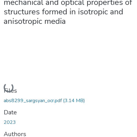
mechanical and optical properties of
structures formed in isotropic and
anisotropic media
Loading...
Files
abs8299_sargsyan_ocr.pdf
(3.14 MB)
Date
2023
Authors