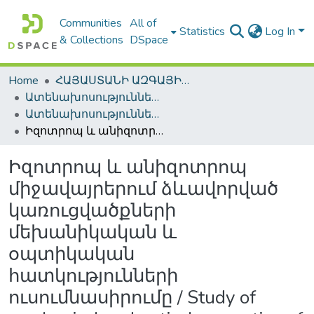
Communities
All of
Statistics
Log In
& Collections
DSpace
Home
ՀԱՅԱՍՏԱՆԻ ԱԶԳԱՅԻՆ ԳՐԱԴԱՐԱՆԻ ԹՎԱՅԻՆ ՊԱՀՈՑ / DIGITAL REPOSITORY OF NLA
Ատենախոսություններ և սեղմագրեր / Theses & Abstracts
Ատենախոսություններ և սեղմագրեր / Theses & Abstracts
Իզոտրոպ և անիզոտրոպ միջավայրերում ձևավորված կառուցվածքների մեխանիկական և օպտիկական հատկությունների ուսումնասիրումը / Study of mechanical and optical properties of structures formed in isotropic and anisotropic media
Իզոտրոպ և անիզոտրոպ
միջավայրերում ձևավորված
կառուցվածքների
մեխանիկական և
օպտիկական
հատկությունների
ուսումնասիրումը / Study of