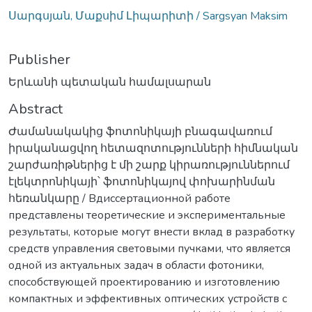
Սարգսյան, Մաքսիմ Լիպարիտի / Sargsyan Maksim
Publisher
Երևանի պետական համալսարան
Abstract
Ժամանակակից ֆոտոնիկայի բնագավառում
իրականացվող հետազոտությունների հիմնական
շարժառիթներից է մի շարք կիրառություններում
էլեկտրոնիկայի՝ ֆոտոնիկայով փոխարինման
հեռանկարը / Вдиссертационной работе
представлены теоретические и экспериментальные
результаты, которые могут внести вклад в разработку
средств управления световыми пучками, что является
одной из актуальных задач в области фотоники,
способствующей проектированию и изготовлению
компактных и эффективных оптических устройств с