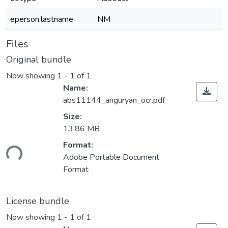
eperson.lastname
NM
Files
Original bundle
Now showing
1 - 1 of 1
Name:
abs11144_anguryan_ocr.pdf
Size:
13.86 MB
ding...
Format:
Adobe Portable Document
Format
License bundle
Now showing
1 - 1 of 1