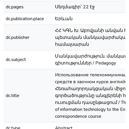
dc.pages
Սեղմագիր՝ 22 էջ
dc.publication.place
Երևան
ՀՀ ԿԳՆ Խ. Աբովյանի անվան 
dc.publisher
պետական մանկավարժակա
համալսարան
Մանկավարժություն, մանկա
dc.subject
գիտություններ / Pedagogy
Использование телекоммуникац
средств в заочном курсе английск
Հեռահաղորդակցական միջոց
dc.title
գործածությունը անգլերենի 
ուսուցման դասընթացում / The ap
of information technology to the Engl
correspondence course
dc.type
Abstract