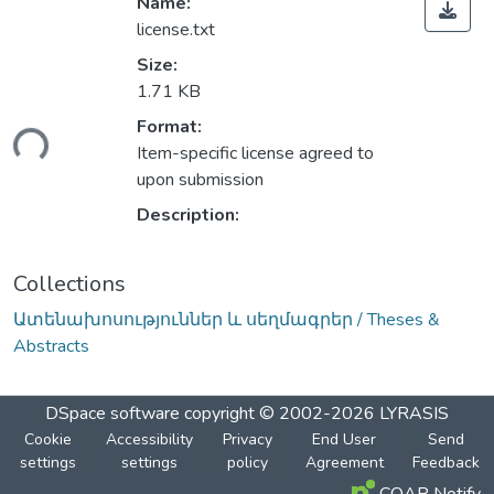
Name:
license.txt
Size:
1.71 KB
ding...
Format:
Item-specific license agreed to
upon submission
Description:
Collections
Ատենախոսություններ և սեղմագրեր / Theses &
Abstracts
DSpace software
copyright © 2002-2026
LYRASIS
Cookie
Accessibility
Privacy
End User
Send
settings
settings
policy
Agreement
Feedback
COAR Notify