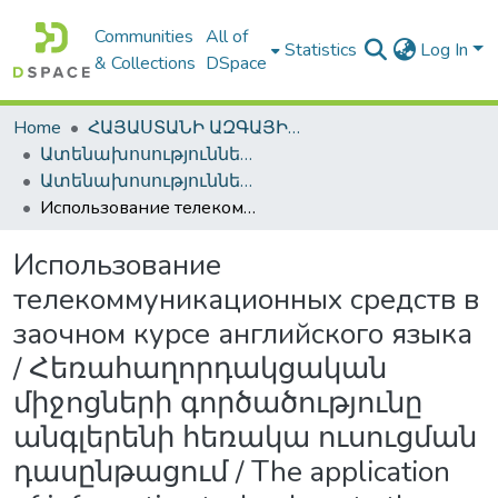
Communities
All of
Statistics
Log In
& Collections
DSpace
Home
ՀԱՅԱՍՏԱՆԻ ԱԶԳԱՅԻՆ ԳՐԱԴԱՐԱՆԻ ԹՎԱՅԻՆ ՊԱՀՈՑ / DIGITAL REPOSITORY OF NLA
Ատենախոսություններ և սեղմագրեր / Theses & Abstracts
Ատենախոսություններ և սեղմագրեր / Theses & Abstracts
Использование телекоммуникационных средств в заочном курсе английского языка / Հեռահաղորդակցական միջոցների գործածությունը անգլերենի հեռակա ուսուցման դասընթացում / The application of information technology to the English correspondence course
Использование
телекоммуникационных средств в
заочном курсе английского языка
/ Հեռահաղորդակցական
միջոցների գործածությունը
անգլերենի հեռակա ուսուցման
դասընթացում / The application