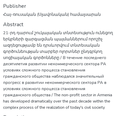
Publisher
Հայ-ռուսական (Սլավոնական) համալսարան
Abstract
21-րդ դարում շուկայական տնտեսություն ունեցող
երկրների զարգացման պայմաններում որոշիչ
ազդեցությամբ են դրսևորվում տնտեսական
գործունեության տարբեր ոլորտներ ընդգրկող
սոցիալական գործոնները / В течение последнего
десятилетия развитии некоммерческого сектора РА
условиях сложного процесса становления
гражданского общества наблюдался значительный
прогресс в развитии некоммерческого сектора РА в
условиях сложного процесса становления
гражданского общества / The non-profit sector in Armenia
has developed dramatically over the past decade within the
complex process of the realization of today's civil society