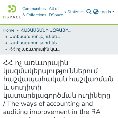
Communities
All of
Statistics
Log In
& Collections
DSpace
Home
ՀԱՅԱՍՏԱՆԻ ԱԶԳԱՅԻՆ ԳՐԱԴԱՐԱՆԻ ԹՎԱՅԻՆ ՊԱՀՈՑ / DIGITAL REPOSITORY OF NLA
Ատենախոսություններ և սեղմագրեր / Theses & Abstracts
Ատենախոսություններ և սեղմագրեր / Theses & Abstracts
ՀՀ ոչ առևտրային կազմակերպություններում հաշվապահական հաշվառման և սուդիտի կատարելագործման ուղիները / The ways of accounting and auditing improvement in the RA non-profit organizations
ՀՀ ոչ առևտրային
կազմակերպություններում
հաշվապահական հաշվառման
և սուդիտի
կատարելագործման ուղիները
/ The ways of accounting and
auditing improvement in the RA