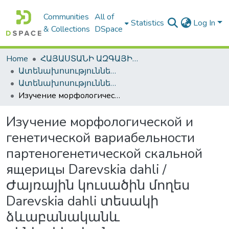
Communities
All of
Statistics
Log In
& Collections
DSpace
Home
ՀԱՅԱՍՏԱՆԻ ԱԶԳԱՅԻՆ ԳՐԱԴԱՐԱՆԻ ԹՎԱՅԻՆ ՊԱՀՈՑ / DIGITAL REPOSITORY OF NLA
Ատենախոսություններ և սեղմագրեր / Theses & Abstracts
Ատենախոսություններ և սեղմագրեր / Theses & Abstracts
Изучение морфологической и генетической вариабельности партеногенетической скальной ящерицы Darevskia dahli / Ժայռային կուսածին մողես Darevskia dahli տեսակի ձևաբանականև գենետիկական փոփոխականության ուսումնասիրումը
Изучение морфологической и
генетической вариабельности
партеногенетической скальной
ящерицы Darevskia dahli /
Ժայռային կուսածին մողես
Darevskia dahli տեսակի
ձևաբանականև