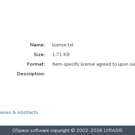
Name:
license.txt
Size:
1.71 KB
Format:
Item-specific license agreed to upon s
Description:
es & Abstracts
DSpace software
copyright © 2002-2026
LYRASIS