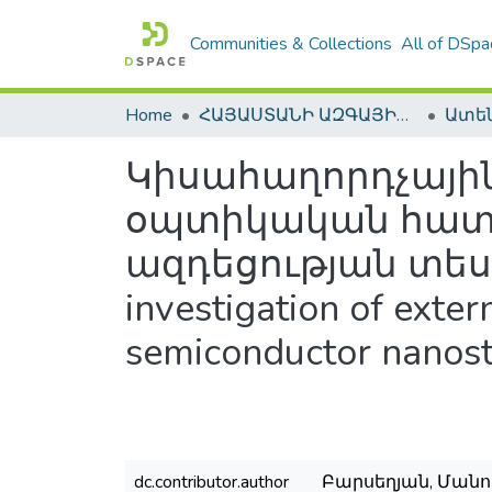
Communities & Collections
All of DSpa
Home
ՀԱՅԱՍՏԱՆԻ ԱԶԳԱՅԻՆ ԳՐԱԴԱՐԱՆԻ ԹՎԱՅԻՆ ՊԱՀՈՑ / DIGITAL REPOSITORY OF NLA
Կիսահաղորդչային
օպտիկական հատկ
ազդեցության տեսա
investigation of exter
semiconductor nanost
dc.contributor.author
Բարսեղյան, Մանուկ