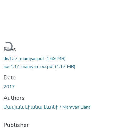
Loading...
Files
dis137_mamyan.pdf
(1.69 MB)
abs137_mamyan_ocr.pdf
(4.17 MB)
Date
2017
Authors
Մամյան, Լիանա Լևոնի / Mamyan Liana
Publisher