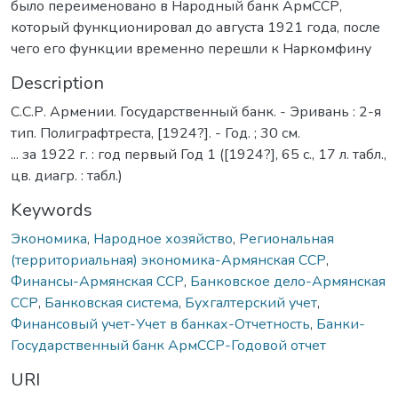
было переименовано в Народный банк АрмССР,
который функционировал до августа 1921 года, после
чего его функции временно перешли к Наркомфину
Description
С.С.Р. Армении. Государственный банк. - Эривань : 2-я
тип. Полиграфтреста, [1924?]. - Год. ; 30 см.
... за 1922 г. : год первый Год 1 ([1924?], 65 с., 17 л. табл.,
цв. диагр. : табл.)
Keywords
Экономика
,
Народное хозяйство
,
Региональная
(территориальная) экономика-Армянская ССР
,
Финансы-Армянская ССР
,
Банковское дело-Армянская
ССР
,
Банковская система
,
Бухгалтерский учет
,
Финансовый учет-Учет в банках-Отчетность
,
Банки-
Государственный банк АрмССР-Годовой отчет
URI