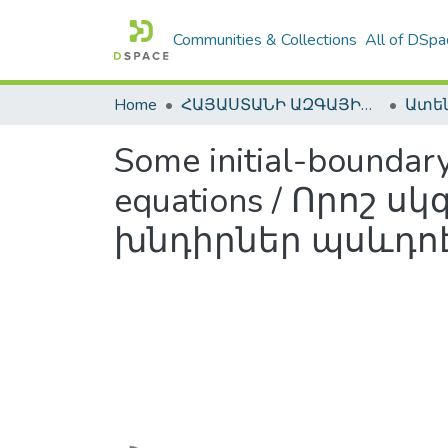
Communities & Collections
All of DSpa
Home
ՀԱՅԱՍՏԱՆԻ ԱԶԳԱՅԻՆ ԳՐԱԴԱՐԱՆԻ ԹՎԱՅԻՆ ՊԱՀՈՑ / DIGITAL REPOSITORY OF NLA
Some initial-boundary
equations / Որոշ
խնդիրներ պսևդո