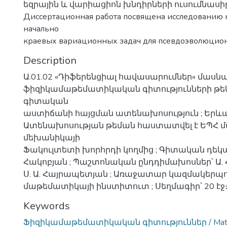
եզրային և վարիացիոն խնդիրների ուսումնասիր
Диссертационная работа посвящена исследованию
начально
краевых вариационных задач для псевдоэволюцио
Description
Ա.01.02 «Դիֆերենցիալ հավասարումներ» մասն
ֆիզիկամաթեմատիկական գիտությունների թե
գիտական
աստիճանի հայցման ատենախոսություն ; Երևան
Ատենախոսության թեման հաստատվել է ԵՊՀ 
մեխանիկայի
Ֆակուլտետի խորհրդի կողմից ; Գիտական դեկավ
Հակոբյան ; Պաշտոնական ընդդիմախոսներ՝ Ա. Հ
Ս. Ա. Հայրապետյան ; Առաջատար կազմակերպու
մաթեմատիկայի ինստիտուտ ; Սեղմագիր՝ 20 էջ
Keywords
Ֆիզիկամաթեմատիկական գիտություններ / Mathem