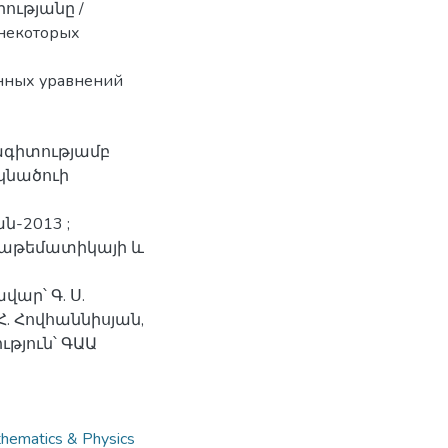
ությանը /
 некоторых
нных уравнений
ագիտությամբ
կնածուի
-2013 ;
մաթեմատիկայի և
ար՝ Գ. Ս.
. Հովհաննիսյան,
թյուն՝ ԳԱԱ
։
atics & Physics