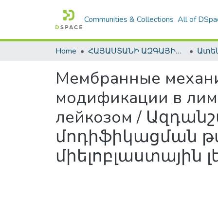
Communities & Collections
All of DSpa
Home
ՀԱՅԱՍՏԱՆԻ ԱԶԳԱՅԻՆ ԳՐԱԴԱՐԱՆԻ ԹՎԱՅԻՆ ՊԱՀՈՑ / DIGITAL REPOSITORY OF NLA
Мембранные механи
модификации в лим
лейкозом / Ազդա
մոդիֆիկացման թ
միելոբլաստային լ