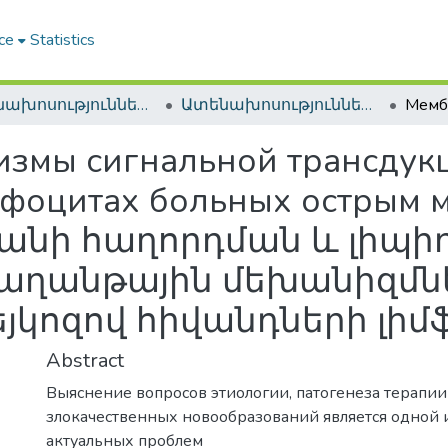
ce
Statistics
Ատենախոսություններ և սեղմագրեր / Theses & Abstracts
Ատենախոսություններ և սեղմագրեր / Theses & Abstracts
змы сигнальной трансдук
фоцитах больных острым 
նշանի հաղորդման և լիպի
աղանթային մեխանիզմնե
եյկոզով հիվանդների լի
Abstract
Выяснение вопросов этиологии, патогенеза терапии
злокачественных новообразований является одной 
актуальных проблем