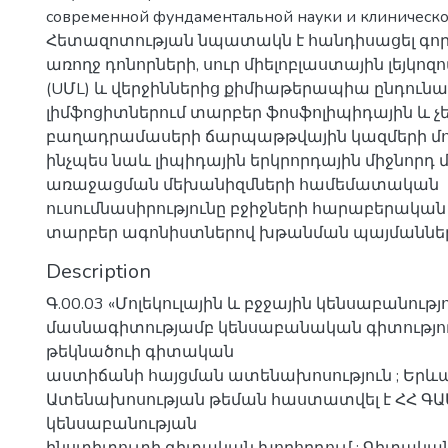
современной фундаментальной науки и клиническ
Հետազոտության նպատակն է հանդիսացել գո
առողջ դոնորների, սուր միելոբլաստային լեյկոզ
(UՄL) և վերջիններից քիմիաթերապիա ընդունա
լիմֆոցիտներում տարբեր ֆոսֆոլիպիդային և չե
բաղադրամասերի ճարպաթթվային կազմերի մ
ինչպես նաև լիպիդային երկրորդային միջնորդ մ
առաջացման մեխանիզմների համեմատական
ուսումնասիրությունը բջիջների հարաբերակա
տարբեր ագոնիստներով խթանման պայմաննե
Description
Գ.00.03 «Մոլեկուլային և բջջային կենսաբանությ
մասնագիտությամբ կենսաբանական գիտությո
թեկնածուի գիտական
աստիճանի հայցման ատենախոսություն ; Երևան
Ատենախոսության թեման հաստատվել է ՀՀ ԳԱԱ 
կենսաբանության