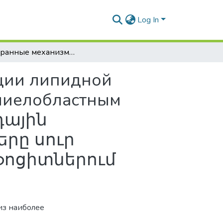
Log In
Мембранные механизмы сигнальной трансдукции липидной модификации в лимфоцитах больных острым миелобластным лейкозом / Ազդանշանի հաղորդման և լիպիդային մոդիֆիկացման թաղանթային մեխանիզմները սուր միելոբլաստային լեյկոզով հիվանդների լիմֆոցիտներում
ции липидной
миелобластным
դային
րը սուր
մֆոցիտներում
из наиболее