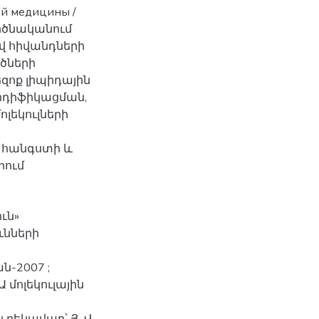
ой медицины /
րծնականում
ով հիվանդների
ծների
զոք լիպիդային
ոդիֆիկացման,
ոլեկուլների
ն հանգստի և
րում
ուն»
ւնների
-2007 ;
մոլեկուլային