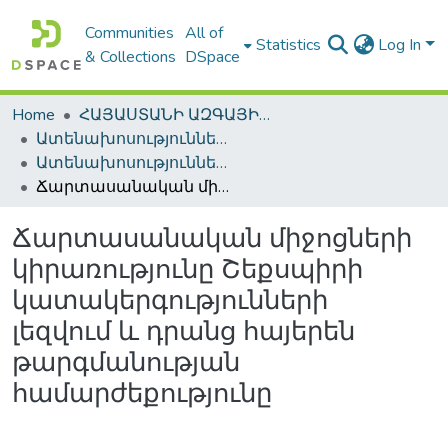
Communities
All of
Statistics
Log In
& Collections
DSpace
Home
ՀԱՅԱՍՏԱՆԻ ԱԶԳԱՅԻՆ ԳՐԱԴԱՐԱՆԻ ԹՎԱՅԻՆ ՊԱՀՈՑ / DIGITAL REPOSITORY OF NLA
Ատենախոսություններ և սեղմագրեր / Theses & Abstracts
Ատենախոսություններ և սեղմագրեր / Theses & Abstracts
Ճարտասանական միջոցների կիրառությունը Շեքսպիրի կատակերգությունների լեզվում և դրանց հայերեն թարգմանության համարժեքությունը
Ճարտասանական միջոցների
կիրառությունը Շեքսպիրի
կատակերգությունների
լեզվում և դրանց հայերեն
թարգմանության
համարժեքությունը