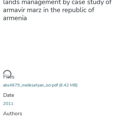
lands management by case study of
armavir marz in the republic of
armenia
ding...
Files
abs4679_meliksetyan_ocr.pdf
(6.42 MB)
Date
2011
Authors