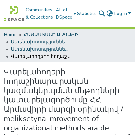
Communities
All of
Statistics
Log In
& Collections
DSpace
Home
ՀԱՅԱՍՏԱՆԻ ԱԶԳԱՅԻՆ ԳՐԱԴԱՐԱՆԻ ԹՎԱՅԻՆ ՊԱՀՈՑ / DIGITAL REPOSITORY OF NLA
Ատենախոսություններ և սեղմագրեր / Theses & Abstracts
Ատենախոսություններ և սեղմագրեր / Theses & Abstracts
Վարելահողերի հողաշինարարական կազմակերպման մեթոդների կատարելագործումը ՀՀ Արմավիրի մարզի օրինակով / meliksetyna imrovement of organizational methods arable lands management by case study of armavir marz in the republic of armenia
Վարելահողերի
հողաշինարարական
կազմակերպման մեթոդների
կատարելագործումը ՀՀ
Արմավիրի մարզի օրինակով /
meliksetyna imrovement of
organizational methods arable