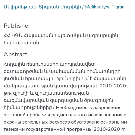
Մելիքսեթյան, Տիգրան Սուրիկի / Meliksetyna Tigran
Publisher
ՀՀ ԿԳՆ Հայաստանի պետական ագրարային
համալսարան
Abstract
Հողային ռեսուրսների արդյունավետ
օգտագործման և պահպանման հիմնախնդրի
լուծման հրատապությունը բխում է Հայաստանի
Հանրապետության կառավարության 2010-2020
թթ. գյուղի և գյուղատնտեսության
ռազմավարական զարգացման ծրագրային
հիմնադրույթներից / Необходимость разрешения
основной проблемы рационального использования и
охраны земельных ресурсов обусловлена основными
тезисами государственной программы 2010-2020 гr.