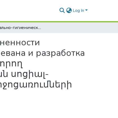
Log In
Социально-гигиенические аспекты распространенности табакокурения среди учащейся молодежи г. Еревана и разработка профилактических мep / Երևան քաղաքի սովորող երիտասարդության շրջանում ծխամոլության սոցիալ-հիգիենիկ ասպեկտները և կանխարգելիչ միջոցառումների մշակումը
аненности
евана и разработка
վորող
ն սոցիալ-
իջոցառումների