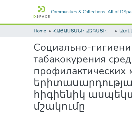
Communities & Collections
All of DSpa
Home
ՀԱՅԱՍՏԱՆԻ ԱԶԳԱՅԻՆ ԳՐԱԴԱՐԱՆԻ ԹՎԱՅԻՆ ՊԱՀՈՑ / DIGITAL REPOSITORY OF NLA
Социально-гигиени
табакокурения сред
профилактических
երիտասարդության
հիգիենիկ ասպեկտ
մշակումը