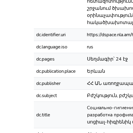
հետազոտությունն
շրջանում ծխախո
օրինաչափություն
հակածխախոտային 
dc.identifier.uri
https://dspace.nla.
dc.language.iso
rus
dc.pages
Սեղմագիր՝ 24 էջ
dc.publication.place
Երևան
dc.publisher
ՀՀ ԱՆ առողջապա
dc.subject
Բժշկություն, բժշկա
Социально-гигиенич
dc.title
разработка профи
սոցիալ-հիգիենիկ