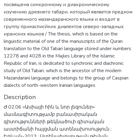
посвящена синхронному и диахроническому
изучению древнего табари, который является предком
современного мазандаранского языка и входит в
группу прикасписйких диалектов северо-западных
иранских языков / The thesis, which is based on the
linguistic material of one of the manuscripts of the Quran
translation to the Old Tabari language stored under numbers
12278 and 4028 in the Majles Library of the Islamic
Republic of Iran, is dedicated to synchronic and diachronic
study of Old Tabari, which is the ancestor of the modern
Mazandarani language and belongs to the group of Caspian
dialects of north-western Iranian languages
Description
Ժ.02.06 «Ասիայի հին և նոր լեզուներ»
մասնագիտությամբ բանասիրական
գիտությունների թեկնածուի գիտական
աստիճանի հայցման ատենախոսություն ;
Երևան-2013 ; Ատենախոսության թեման