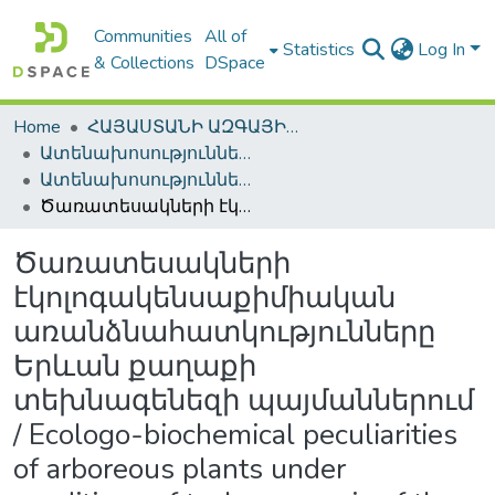
Communities
All of
Statistics
Log In
& Collections
DSpace
Home
ՀԱՅԱՍՏԱՆԻ ԱԶԳԱՅԻՆ ԳՐԱԴԱՐԱՆԻ ԹՎԱՅԻՆ ՊԱՀՈՑ / DIGITAL REPOSITORY OF NLA
Ատենախոսություններ և սեղմագրեր / Theses & Abstracts
Ատենախոսություններ և սեղմագրեր / Theses & Abstracts
Ծառատեսակների էկոլոգակենսաքիմիական առանձնահատկությունները Երևան քաղաքի տեխնագենեզի պայմաններում / Ecologo-biochemical peculiarities of arboreous plants under conditions of technogenesis of the city of Yerevan
Ծառատեսակների
էկոլոգակենսաքիմիական
առանձնահատկությունները
Երևան քաղաքի
տեխնագենեզի պայմաններում
/ Ecologo-biochemical peculiarities
of arboreous plants under