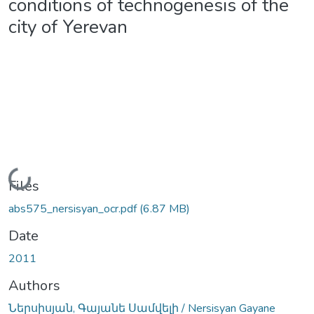
conditions of technogenesis of the
city of Yerevan
Loading...
Files
abs575_nersisyan_ocr.pdf
(6.87 MB)
Date
2011
Authors
Ներսիսյան, Գայանե Սամվելի / Nersisyan Gayane