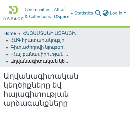
Communities
All of
Statistics
Log In
& Collections
DSpace
Home
ՀԱՅԱՍՏԱՆԻ ԱԶԳԱՅԻՆ ԳՐԱԴԱՐԱՆԻ ԹՎԱՅԻՆ ՊԱՀՈՑ / DIGITAL REPOSITORY OF NLA
ՀԱԳ հրատարակություններ / NLA Publications
Գիտաժողովի նյութեր / Conference Proceedings
«Հայ բանասիրության հեռանկարները» միջազգային գիտաժողով
Աղվանագիտական կեղծիքները եվ հայագիտության արձագանքները
Աղվանագիտական
կեղծիքները եվ
հայագիտության
արձագանքները