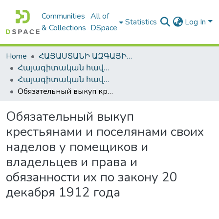
Communities
All of
Statistics
Log In
& Collections
DSpace
Home
ՀԱՅԱՍՏԱՆԻ ԱԶԳԱՅԻՆ ԳՐԱԴԱՐԱՆԻ ԹՎԱՅԻՆ ՊԱՀՈՑ / DIGITAL REPOSITORY OF NLA
Հայագիտական հավաքածու / Armenica
Հայագիտական հավաքածու / Armenica
Обязательный выкуп крестьянами и поселянами своих наделов у помещиков и владельцев и права и обязанности их по закону 20 декабря 1912 года
Обязательный выкуп
крестьянами и поселянами своих
наделов у помещиков и
владельцев и права и
обязанности их по закону 20
декабря 1912 года