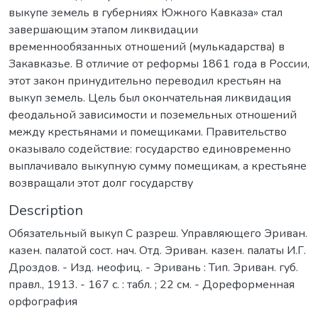
выкупе земель в губерниях Южного Кавказа» стал
завершающим этапом ликвидации
временнообязанных отношений (мулькадарства) в
Закавказье. В отличие от реформы 1861 года в России,
этот закон принудительно переводил крестьян на
выкуп земель. Цель был окончательная ликвидация
феодальной зависимости и поземельных отношений
между крестьянами и помещиками. Правительство
оказывало содействие: государство единовременно
выплачивало выкупную сумму помещикам, а крестьяне
возвращали этот долг государству
Description
Обязательный выкуп С разреш. Управляющего Эриван.
казен. палатой сост. нач. Отд. Эриван. казен. палаты И.Г.
Дроздов. - Изд. неофиц. - Эривань : Тип. Эриван. губ.
правл., 1913. - 167 с. : табл. ; 22 см. - Дореформенная
орфография