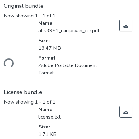
Original bundle
Now showing
1 - 1 of 1
Name:
abs3951_nurijanyan_ocr.pdf
Size:
13.47 MB
Format:
ding...
Adobe Portable Document
Format
License bundle
Now showing
1 - 1 of 1
Name:
license.txt
Size:
1.71 KB