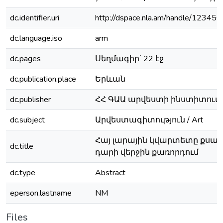
dc.identifier.uri
http://dspace.nla.am/handle/1234
dc.language.iso
arm
dc.pages
Սեղմագիր՝ 22 էջ
dc.publication.place
Երևան
dc.publisher
ՀՀ ԳԱԱ արվեստի ինստիտուտ
dc.subject
Արվեստագիտություն / Art
Հայ լարային կվարտետը քսան
dc.title
դարի վերջին քառորդում
dc.type
Abstract
eperson.lastname
NM
Files