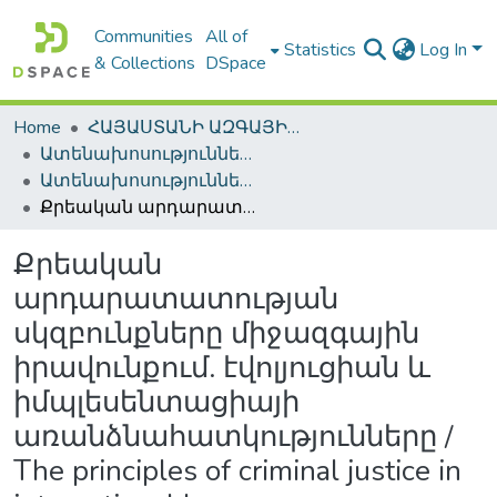
Communities
All of
Statistics
Log In
& Collections
DSpace
Home
ՀԱՅԱՍՏԱՆԻ ԱԶԳԱՅԻՆ ԳՐԱԴԱՐԱՆԻ ԹՎԱՅԻՆ ՊԱՀՈՑ / DIGITAL REPOSITORY OF NLA
Ատենախոսություններ և սեղմագրեր / Theses & Abstracts
Ատենախոսություններ և սեղմագրեր / Theses & Abstracts
Քրեական արդարատատության սկզբունքները միջազգային իրավունքում. էվոլյուցիան և իմպլեսենտացիայի առանձնահատկությունները / The principles of criminal justice in international law
Քրեական
արդարատատության
սկզբունքները միջազգային
իրավունքում. էվոլյուցիան և
իմպլեսենտացիայի
առանձնահատկությունները /
The principles of criminal justice in