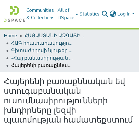
Communities
All of
Statistics
Log In
& Collections
DSpace
Home
ՀԱՅԱՍՏԱՆԻ ԱԶԳԱՅԻՆ ԳՐԱԴԱՐԱՆԻ ԹՎԱՅԻՆ ՊԱՀՈՑ / DIGITAL REPOSITORY OF NLA
ՀԱԳ հրատարակություններ / NLA Publications
Գիտաժողովի նյութեր / Conference Proceedings
«Հայ բանասիրության հեռանկարները» միջազգային գիտաժողով
Հայերենի բառաքննական եվ ստուգաբանական ուսումնասիրությունների խնդիրները լեզվի պատմության համատեքստում
Հայերենի բառաքննական եվ
ստուգաբանական
ուսումնասիրությունների
խնդիրները լեզվի
պատմության համատեքստում