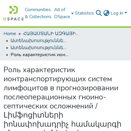
Communities
All of
Statistics
Log In
& Collections
DSpace
Home
ՀԱՅԱՍՏԱՆԻ ԱԶԳԱՅԻՆ ԳՐԱԴԱՐԱՆԻ ԹՎԱՅԻՆ ՊԱՀՈՑ / DIGITAL REPOSITORY OF NLA
Ատենախոսություններ և սեղմագրեր / Theses & Abstracts
Ատենախոսություններ և սեղմագրեր / Theses & Abstracts
Роль характеристик ионтранспортирующих систем лимфоцитов в прогнозировании послеоперационных гноино-септических осложнений / Լիմֆոցիտների իոնափոխադրիչ համակարգի բնութագրիչների դերը հետվիրահատական թարախա-սեպտիկ բարդոթյունների կանխորոշման համար
Роль характеристик
ионтранспортирующих систем
лимфоцитов в прогнозировании
послеоперационных гноино-
септических осложнений /
Լիմֆոցիտների
իոնափոխադրիչ համակարգի