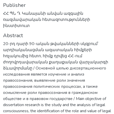
Publisher
ՀՀ ՊՆ Դ. Կանայանի անվան ազգային
ռազմավարական հետազոտությունների
ինստիտուտ
Abstract
20-րդ դարի 90-ական թվականների սկզբում՝
արդիականացման ազատական հիմքերի
հռչակումից հետո, հիմք դրվեց ՀՀ-ում
ժողովրդավարական քաղաքական վարչակարգի
ձևավորմանը / Основной целью диссертационного
исследования является изучение и анализ
правосознания, выявление роли значения
правосознания политических процессах, а также
осмысление роли правосознания в гражданском
обществе и в правовом государстве / Main objective of
dissertation research is the study and the analysis of legal
consciousness, the identification of the role and value of legal