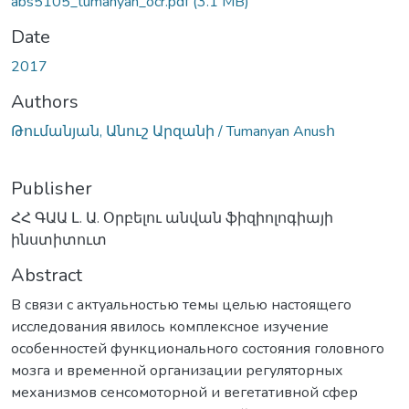
abs5105_tumanyan_ocr.pdf
(3.1 MB)
Date
2017
Authors
Թումանյան, Անուշ Արզանի / Tumanyan Anusհ
Publisher
ՀՀ ԳԱԱ Լ. Ա. Օրբելու անվան ֆիզիոլոգիայի
ինստիտուտ
Abstract
В связи с актуальностью темы целью настоящего
исследования явилось комплексное изучение
особенностей функционального состояния головного
мозга и временной организации регуляторных
механизмов сенсомоторной и вегетативной сфер