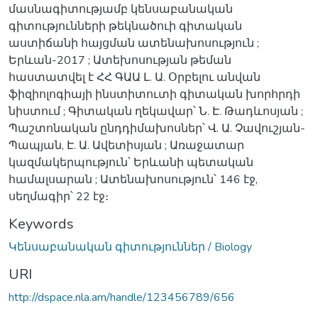
մասնագիտությամբ կենսաբանական
գիտությունների թեկնածուի գիտական
աստիճանի հայցման ատենախոսություն ;
Երևան-2017 ; Ատեխոսության թեման
հաստատվել է ՀՀ ԳԱԱ Լ. Ա. Օրբելու անվան
ֆիզիոլոգիայի ինստիտուտի գիտական խորհրդի
նիստում ; Գիտական ղեկավար՝ Ն. Է. Թադևոսյան ;
Պաշտոնական ընդդիմախոսներ՝ Վ. Ա. Չավուշյան-
Պապյան, Է. Ա. Ավետիսյան ; Առաջատար
կազմակերպություն՝ Երևանի պետական
համալսարան ; Ատենախոսություն՝ 146 էջ,
սեղմագիր՝ 22 էջ։
Keywords
Կենսաբանական գիտություններ / Biology
URI
http://dspace.nla.am/handle/123456789/656