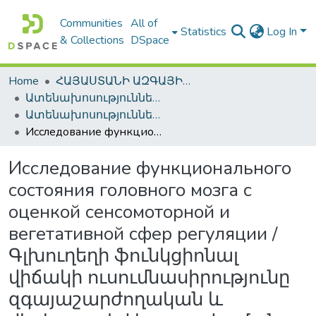
Communities
All of
Statistics
Log In
& Collections
DSpace
Home
ՀԱՅԱՍՏԱՆԻ ԱԶԳԱՅԻՆ ԳՐԱԴԱՐԱՆԻ ԹՎԱՅԻՆ ՊԱՀՈՑ / DIGITAL REPOSITORY OF NLA
Ատենախոսություններ և սեղմագրեր / Theses & Abstracts
Ատենախոսություններ և սեղմագրեր / Theses & Abstracts
Исследование функционального состояния головного мозга с оценкой сенсомоторной и вегетативной сфер регуляции / Գլխուղեղի ֆունկցիոնալ վիճակի ուսումնասիրությունը զգայաշարժողական և վեգետատիվ կարգավորման ոլորտների գնահատմամբ / Study of the functional state of brain with estimation of the sensomotor and vegetative spheres regulation
Исследование функционального
состояния головного мозга с
оценкой сенсомоторной и
вегетативной сфер регуляции /
Գլխուղեղի ֆունկցիոնալ
վիճակի ուսումնասիրությունը
զգայաշարժողական և