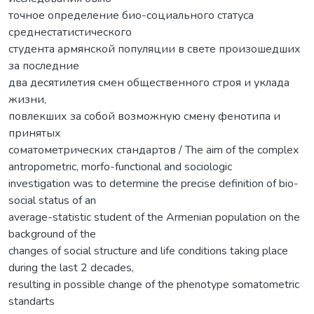
точное определение био-социального статуса
среднестатистического
студента армянской популяции в свете произошедших
за последние
два десятилетия смен общественного строя и уклада
жизни,
повлекших за собой возможную смену фенотипа и
принятых
соматометрических стандартов / The aim of the complex
antropometric, morfo-functional and sociologic
investigation was to determine the precise definition of bio-
social status of an
average-statistic student of the Armenian population on the
background of the
changes of social structure and life conditions taking place
during the last 2 decades,
resulting in possible change of the phenotype somatometric
standarts