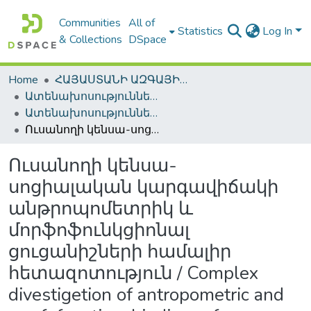
Communities
All of
Statistics
Log In
& Collections
DSpace
Home
ՀԱՅԱՍՏԱՆԻ ԱԶԳԱՅԻՆ ԳՐԱԴԱՐԱՆԻ ԹՎԱՅԻՆ ՊԱՀՈՑ / DIGITAL REPOSITORY OF NLA
Ատենախոսություններ և սեղմագրեր / Theses & Abstracts
Ատենախոսություններ և սեղմագրեր / Theses & Abstracts
Ուսանողի կենսա-սոցիալական կարգավիճակի անթրոպոմետրիկ և մորֆոֆունկցիոնալ ցուցանիշների համալիր հետազոտություն / Complex divestigetion of antropometric and morfofunctional indices of a student's bio-social status
Ուսանողի կենսա-
սոցիալական կարգավիճակի
անթրոպոմետրիկ և
մորֆոֆունկցիոնալ
ցուցանիշների համալիր
հետազոտություն / Complex
divestigetion of antropometric and