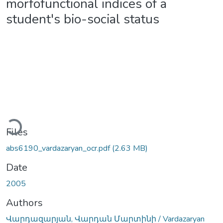
morfofunctional indices of a
student's bio-social status
Loading...
Files
abs6190_vardazaryan_ocr.pdf
(2.63 MB)
Date
2005
Authors
Վարդազարյան, Վարդան Մարտինի / Vardazaryan