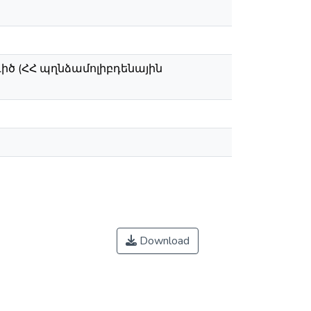
գիծ (ՀՀ պղնձամոլիբդենային
Download