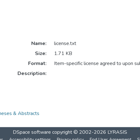
Name:
license.txt
Size:
1.71 KB
Format:
Item-specific license agreed to upon s
Description:
es & Abstracts
DSpace software
copyright © 2002-2026
LYRASIS
gs
Accessibility settings
Privacy policy
End User Agreement
S