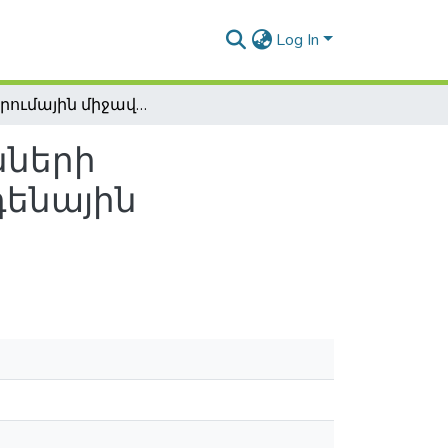
Log In
Ներդրումային միջավայր և ձեռնարկությունների ներդրումային վարքագիծ (ՀՀ պղնձամոլիբդենային արդյունաբերության օրինակով)
նների
դենային