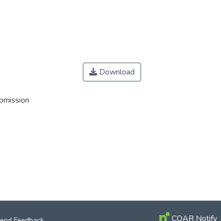
Download
ubmission
COAR Notify
end Feedback